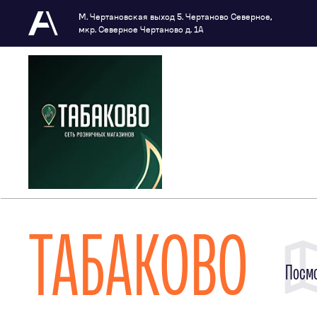
М. Чертановская выход 5. Чертаново Северное,
мкр. Северное Чертаново д. 1А
ТАБАКОВО
Посмо