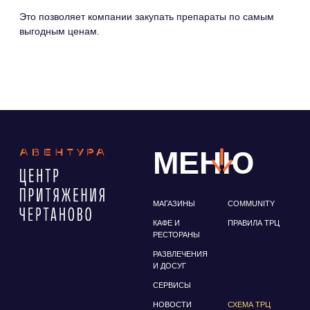
РАЗВЛЕЧЕНИЯ
И ДОСУГ
СЕРВИСЫ
НОВОСТИ
СХЕМА ТРЦ
ФУДМАРКЕТ
АРЕНДАТОРАМ
info@trc-aventura.ru
М. Чертановская выход 5. Чертаново
Северное, мкр. Северное Чертаново
д. 1А
Политика конфиденциальности
© ТРЦ "Авентура", Чертаново. Все права защищены
ИП Антонова Зоя Николаевна