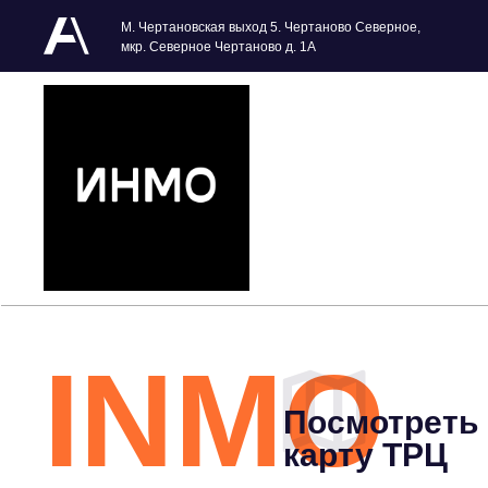
М. Чертановская выход 5. Чертаново Северное,
мкр. Северное Чертаново д. 1А
INMO
Посмотреть
карту ТРЦ