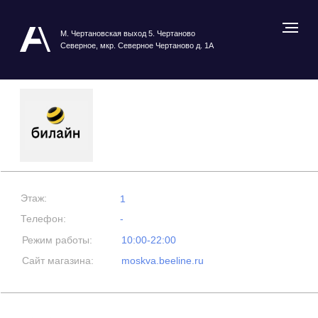
М. Чертановская выход 5. Чертаново
Северное, мкр. Северное Чертаново д. 1А
Этаж:
1
Телефон:
-
Режим работы:
10:00-22:00
Сайт магазина:
moskva.beeline.ru
Посмотреть карту ТРЦ
БИЛАЙН
Билайн — связь, которая всегда рядом! В салоне