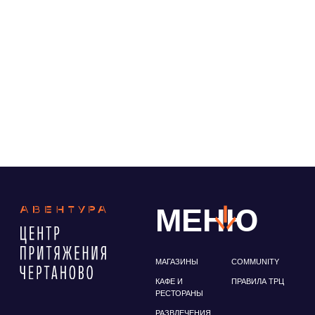
МАГАЗИНЫ
COMMUNITY
КАФЕ И
ПРАВИЛА ТРЦ
РЕСТОРАНЫ
РАЗВЛЕЧЕНИЯ
И ДОСУГ
СЕРВИСЫ
НОВОСТИ
СХЕМА ТРЦ
ФУДМАРКЕТ
АРЕНДАТОРАМ
info@trc-aventura.ru
М. Чертановская выход 5. Чертаново
Северное, мкр. Северное Чертаново
д. 1А
Политика конфиденциальности
© ТРЦ "Авентура", Чертаново. Все права защищены
ИП Антонова Зоя Николаевна