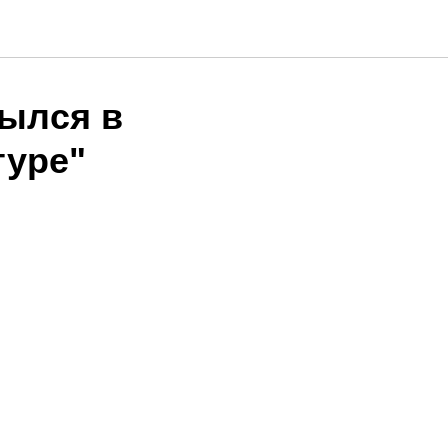
рылся в
туре"