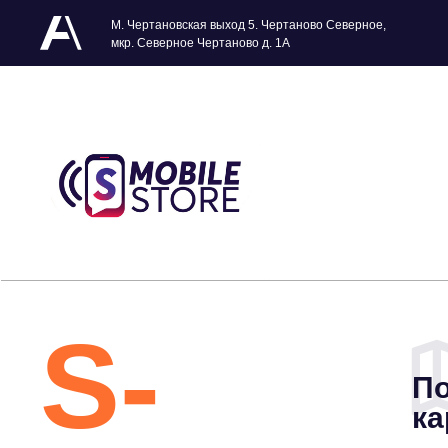
М. Чертановская выход 5. Чертаново Северное,
мкр. Северное Чертаново д. 1А
S-
По
ка