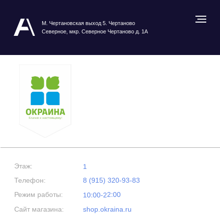
М. Чертановская выход 5. Чертаново
Северное, мкр. Северное Чертаново д. 1А
Этаж:
1
Телефон:
8 (915) 320-93-83
Режим работы:
10:00-22:00
Сайт магазина:
shop.okraina.ru
Посмотреть карту ТРЦ
ОКРАИНА