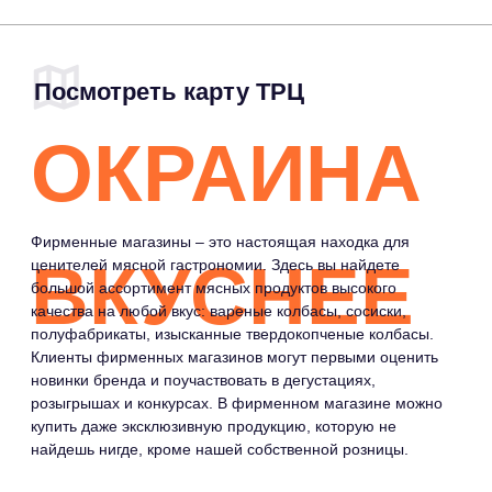
Фирменные магазины – это настоящая находка для
ВКУСНЕЕ
ценителей мясной гастрономии. Здесь вы найдете
большой ассортимент мясных продуктов высокого
качества на любой вкус: вареные колбасы, сосиски,
полуфабрикаты, изысканные твердокопченые колбасы.
Клиенты фирменных магазинов могут первыми оценить
новинки бренда и поучаствовать в дегустациях,
розыгрышах и конкурсах. В фирменном магазине можно
купить даже эксклюзивную продукцию, которую не
найдешь нигде, кроме нашей собственной розницы.
МЕНЮ
МАГАЗИНЫ
COMMUNITY
КАФЕ И
ПРАВИЛА ТРЦ
РЕСТОРАНЫ
РАЗВЛЕЧЕНИЯ
И ДОСУГ
СЕРВИСЫ
НОВОСТИ
СХЕМА ТРЦ