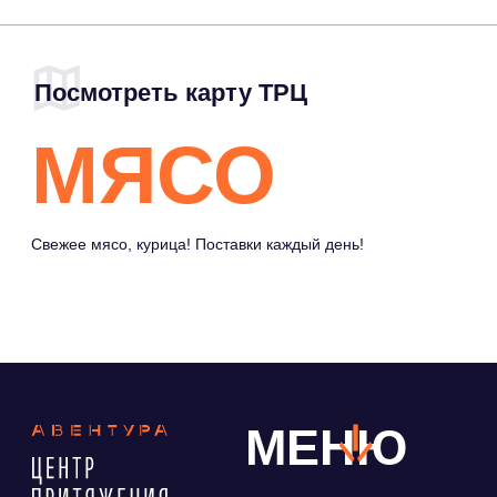
Свежее мясо, курица! Поставки каждый день!
МЕНЮ
МАГАЗИНЫ
COMMUNITY
КАФЕ И
ПРАВИЛА ТРЦ
РЕСТОРАНЫ
РАЗВЛЕЧЕНИЯ
И ДОСУГ
СЕРВИСЫ
НОВОСТИ
СХЕМА ТРЦ
ФУДМАРКЕТ
АРЕНДАТОРАМ
info@trc-aventura.ru
М. Чертановская выход 5. Чертаново
Северное, мкр. Северное Чертаново
д. 1А
Политика конфиденциальности