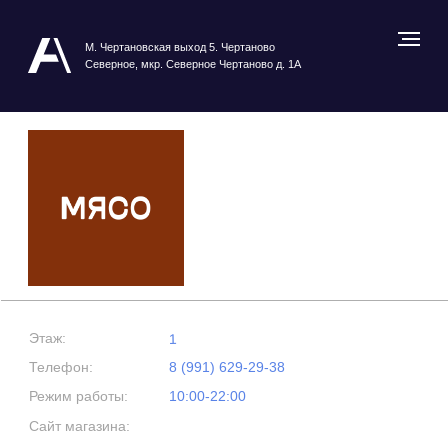
М. Чертановская выход 5. Чертаново
Северное, мкр. Северное Чертаново д. 1А
Этаж:
1
Телефон:
8 (991) 629-29-38
Режим работы:
10:00-22:00
Сайт магазина:
Посмотреть карту ТРЦ
МЯСО