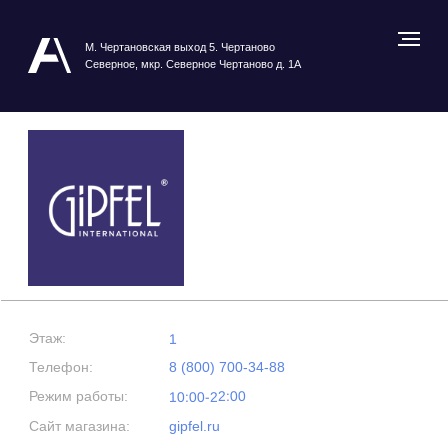
М. Чертановская выход 5. Чертаново
Северное, мкр. Северное Чертаново д. 1А
Этаж:
1
Телефон:
8 (800) 700-34-88
Режим работы:
10:00-22:00
Сайт магазина:
gipfel.ru
Посмотреть карту ТРЦ
GIPFEL